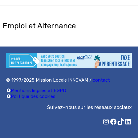
Skip
to
content
Emploi et Alternance
© 1997/2025 Mission Locale INNOVAM /
contact
Mentions légales et RGPD
Politique des cookies
Suivez-nous sur les réseaux sociaux
Instagram
Facebook
TikTok
LinkedIn