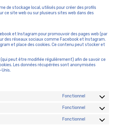
 de stockage local, utilisés pour créer des profils
r sur ce site web ou sur plusieurs sites web dans des
cebook et Instagram pour promouvoir des pages web (par
») sur des réseaux sociaux comme Facebook et Instagram.
gram et place des cookies. Ce contenu peut stocker et
x (qui peut être modifiée régulièrement) afin de savoir ce
s cookies. Les données récupérées sont anonymisées
-Unis.
Fonctionnel
C
o
Fonctionnel
n
C
s
o
Fonctionnel
e
n
C
n
s
o
t
e
n