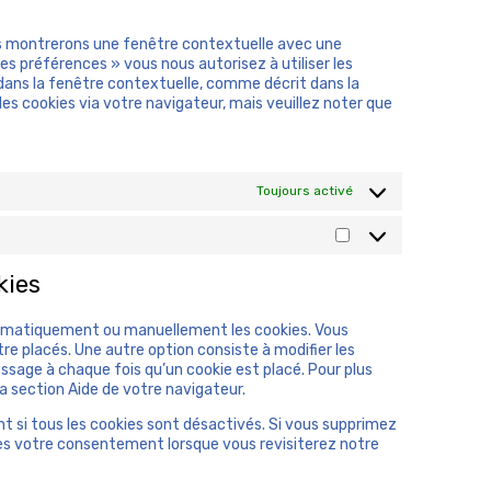
t
n
s
o
t
e
ous montrerons une fenêtre contextuelle avec une
s
t
n
mes préférences » vous nous autorisez à utiliser les
e
o
t
dans la fenêtre contextuelle, comme décrit dans la
r
s
t
des cookies via votre navigateur, mais veuillez noter que
v
e
o
i
r
s
c
v
e
e
i
r
w
c
Toujours activé
v
o
e
i
r
c
c
R
d
o
e
é
p
m
d
kies
s
r
p
i
e
e
l
v
a
s
i
utomatiquement ou manuellement les cookies. Vous
e
u
s
a
e placés. Une autre option consiste à modifier les
r
x
n
ssage à chaque fois qu’un cookie est placé. Pour plus
s
s
z
a section Aide de votre navigateur.
o
c
t si tous les cookies sont désactivés. Si vous supprimez
i
rès votre consentement lorsque vous revisiterez notre
a
u